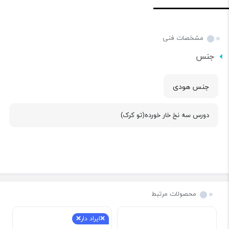
مشخصات فنی
جنس
جنس هودی
دورس سه نخ خار خورده(تو کرک)
محصولات مرتبط
❌ایراد دار❌