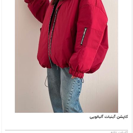
کاپشن آبنبات آلبالویی
کاپشن زنانه