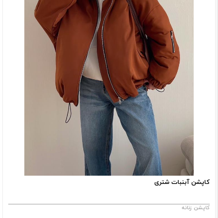
کاپشن آبنبات شتری
کاپشن زنانه