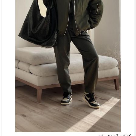
کاپشن آبنبات یشمی