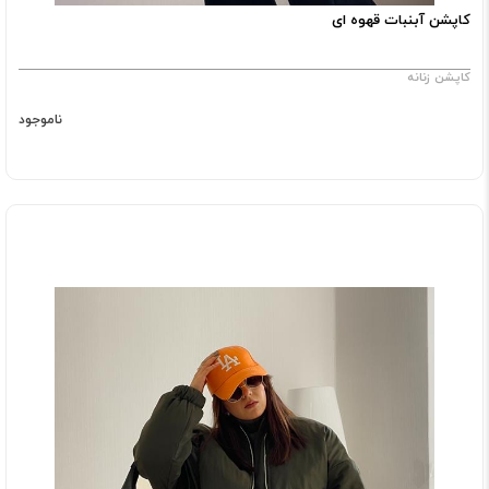
کاپشن آبنبات قهوه ای
کاپشن زنانه
ناموجود