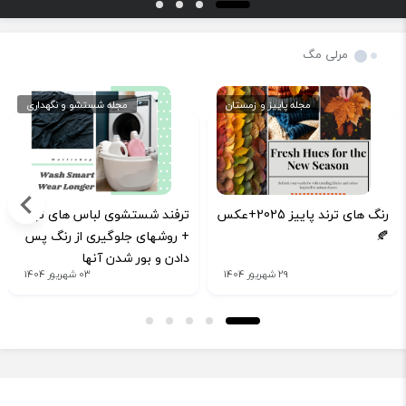
مرلی مگ
مجله پاییز و زمستان
مجله شستشو و نگهداری
رنگ های ترند پاییز 2025+عکس
ترفند شستشوی لباس های تیره
🍂
+ روشهای جلوگیری از رنگ پس
دادن و بور شدن آنها
29 شهریور 1404
03 شهریور 1404