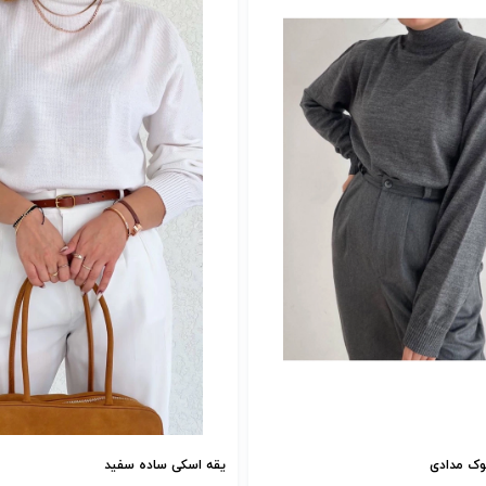
وک مدادی
یقه اسکی ساده سفید