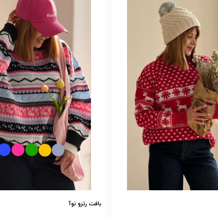
بافت رترو نوآ