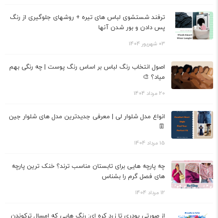
ترفند شستشوی لباس های تیره + روشهای جلوگیری از رنگ
پس دادن و بور شدن آنها
03 شهریور 1404
اصول انتخاب رنگ لباس بر اساس رنگ پوست | چه رنگی بهم
میاد؟ 🎨
20 مرداد 1404
انواع مدل شلوار لی | معرفی جدیدترین مدل های شلوار جین
👖
15 مرداد 1404
چه پارچه هایی برای تابستان مناسب ترند؟ خنک ترین پارچه
های فصل گرم را بشناس
12 مرداد 1404
از صورتی پودری تا زرد کره ای: رنگ هایی که امسال ترکوندن