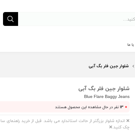
ا ما
شلوار جین فلر بگ آبی
شلوار جین فلر بگ آبی
Blue Flare Baggy Jeans
●
13
نفر در حال مشاهده این محصول هستند
❌ اندازه شلوار بزرگتر از حالت استاندارد می باشد. قبل از خرید راهنمای سای
چک کنید.❌